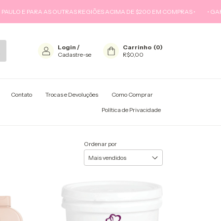
O E PARA AS OUTRAS REGIÕES ACIMA DE $200 EM COMPRAS •
• GARANTA
Login
/
Carrinho
(
0
)
Cadastre-se
R$0,00
Contato
Trocas e Devoluções
Como Comprar
ÍTICA DE PRIVACIDADE
Política de Privacidade
Ordenar por