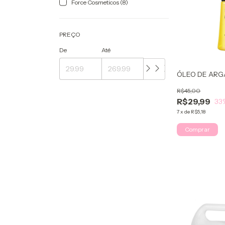
Force Cosmeticos (8)
PREÇO
De
Até
ÓLEO DE AR
R$45,00
R$29,99
33
7
x
de
R$5,18