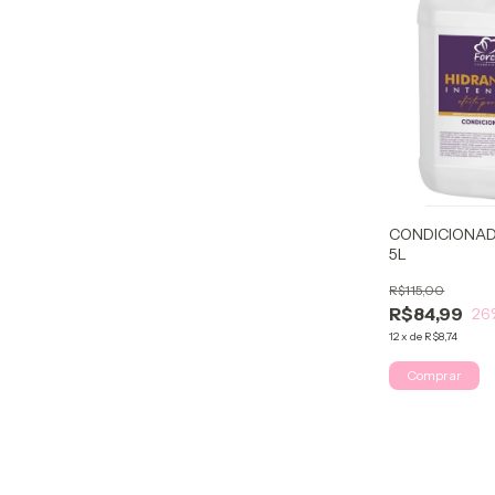
CONDICIONAD
5L
R$115,00
R$84,99
26
12
x
de
R$8,74