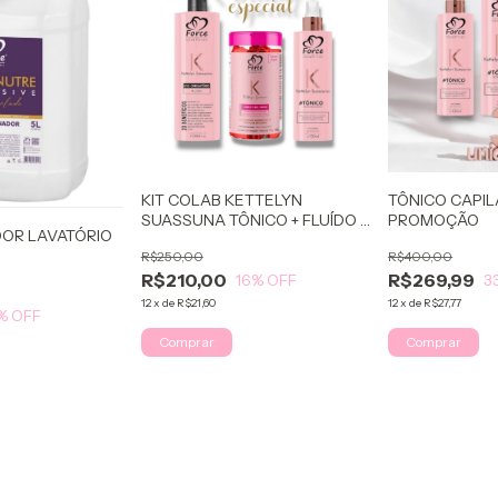
KIT COLAB KETTELYN
TÔNICO CAPIL
SUASSUNA TÔNICO + FLUÍDO +
PROMOÇÃO
OR LAVATÓRIO
GOMINHAS
R$250,00
R$400,00
R$210,00
R$269,99
16
% OFF
3
12
x
de
R$21,60
12
x
de
R$27,77
% OFF