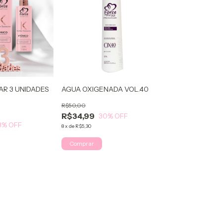
AR 3 UNIDADES
AGUA OXIGENADA VOL.40
R$50,00
R$34,99
30
% OFF
3
% OFF
8
x
de
R$5,30