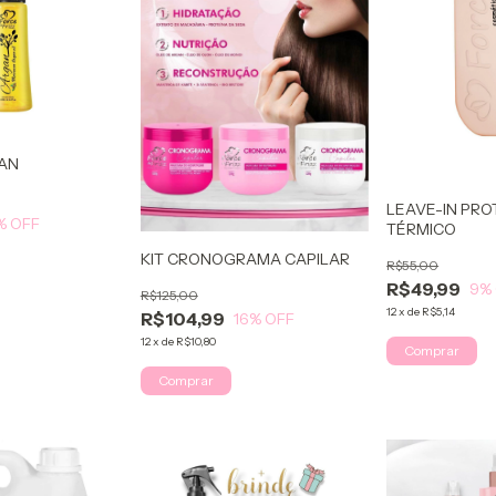
GAN
LEAVE-IN PR
% OFF
TÉRMICO
KIT CRONOGRAMA CAPILAR
R$55,00
R$49,99
9
%
R$125,00
12
x
de
R$5,14
R$104,99
16
% OFF
12
x
de
R$10,80