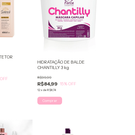
OTETOR
HIDRATAÇÃO DE BALDE
CHANTILLY 3 kg
R$99,99
 OFF
R$84,99
15
% OFF
12
x
de
R$8,74