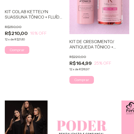
KIT COLAB KETTELYN
SUASSUNA TÔNICO + FLUÍDO
+ GOMINHAS
R$250,00
R$210,00
16
% OFF
12
x
de
R$21,60
KIT DE CRESCIMENTO/
ANTIQUEDA TÔNICO +
GOMINHA
R$220,00
R$164,99
25
% OFF
12
x
de
R$16,97