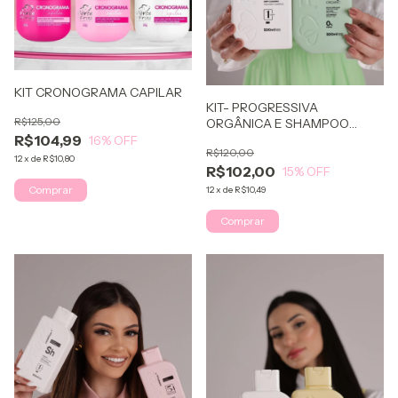
KIT CRONOGRAMA CAPILAR
KIT- PROGRESSIVA
R$125,00
ORGÂNICA E SHAMPOO
R$104,99
ANTI-RESÍDUOS
16
% OFF
R$120,00
12
x
de
R$10,80
R$102,00
15
% OFF
12
x
de
R$10,49
Comprar