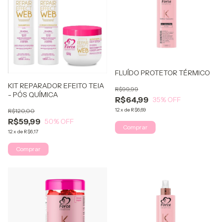
FLUÍDO PROTETOR TÉRMICO
KIT REPARADOR EFEITO TEIA
R$99,99
- PÓS QUÍMICA
R$64,99
35
% OFF
12
x
de
R$6,69
R$120,00
R$59,99
50
% OFF
Comprar
12
x
de
R$6,17
Comprar