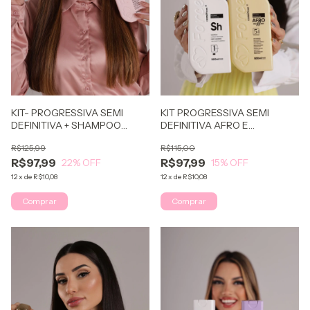
KIT PROGRESSIVA SEMI
KIT- PROGRESSIVA SEMI
DEFINITIVA AFRO E
DEFINITIVA + SHAMPOO
SHAMPOO ANTI-RESÍDUOS
ANTI-RESÍDUOS
R$115,00
R$125,99
R$97,99
R$97,99
15
% OFF
22
% OFF
12
x
de
R$10,08
12
x
de
R$10,08
Comprar
Comprar