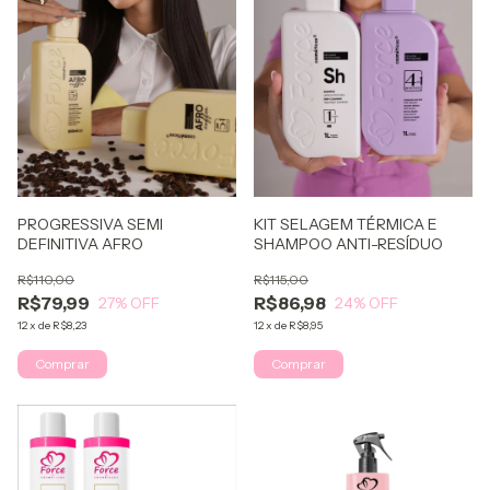
PROGRESSIVA SEMI
KIT SELAGEM TÉRMICA E
DEFINITIVA AFRO
SHAMPOO ANTI-RESÍDUO
R$110,00
R$115,00
R$79,99
R$86,98
27
% OFF
24
% OFF
12
x
de
R$8,23
12
x
de
R$8,95
Comprar
Comprar