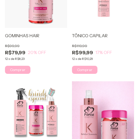
GOMINHAS HAIR
TÔNICO CAPILAR
R$99,99
R$119,99
R$79,99
R$99,99
20
% OFF
17
% OFF
12
x
de
R$8,23
12
x
de
R$10,29