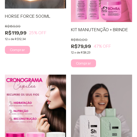
HORSE FORCE 500ML
R$159,99
KIT MANUTENÇÃO + BRINDE
R$119,99
25
% OFF
12
x
de
R$12,34
R$150,00
R$79,99
47
% OFF
Comprar
12
x
de
R$8,23
Comprar