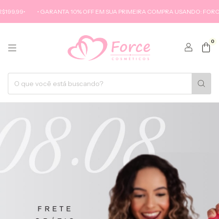
•
• GARANTA 10% OFF EM SUA PRIMEIRA COMPRA USANDO: FORCECLUB
0